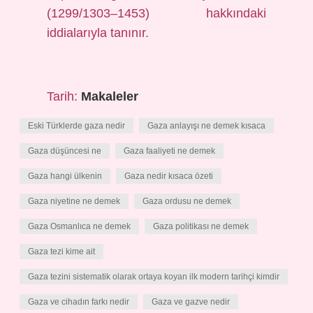
(1299/1303–1453) hakkındaki
iddialarıyla tanınır.
Tarih:
Makaleler
Eski Türklerde gaza nedir
Gaza anlayışı ne demek kısaca
Gaza düşüncesi ne
Gaza faaliyeti ne demek
Gaza hangi ülkenin
Gaza nedir kısaca özeti
Gaza niyetine ne demek
Gaza ordusu ne demek
Gaza Osmanlıca ne demek
Gaza politikası ne demek
Gaza tezi kime ait
Gaza tezini sistematik olarak ortaya koyan ilk modern tarihçi kimdir
Gaza ve cihadın farkı nedir
Gaza ve gazve nedir