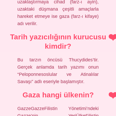
uzaklaştırmaya cihad (farz-ı ayin),
uzaktaki düşmana çeşitli amaçlarla
hareket etmeye ise gaza (farz-ı kifaye)
adı verilir.
Tarih yazıcılığının kurucusu
kimdir?
Bu tarzın öncüsü Thucydides’tir.
Gerçek anlamda tarih yazımı onun
“Peloponnesoslular ve Atinalılar
Savaşı” adlı eseriyle başlamıştır.
Gaza hangi ülkenin?
GazzeGazzeFilistin Yönetimi’ndeki
Gazze’nin YeriÜlkeFilistin