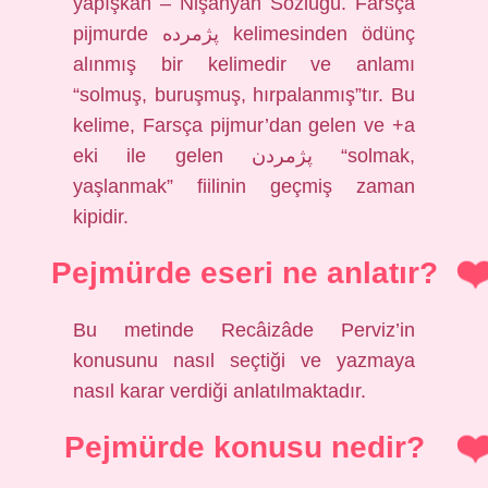
yapışkan – Nişanyan Sözlüğü. Farsça
pijmurde پژمرده kelimesinden ödünç
alınmış bir kelimedir ve anlamı
“solmuş, buruşmuş, hırpalanmış”tır. Bu
kelime, Farsça pijmur’dan gelen ve +a
eki ile gelen پژمردن “solmak,
yaşlanmak” fiilinin geçmiş zaman
kipidir.
Pejmürde eseri ne anlatır?
Bu metinde Recâizâde Perviz’in
konusunu nasıl seçtiği ve yazmaya
nasıl karar verdiği anlatılmaktadır.
Pejmürde konusu nedir?