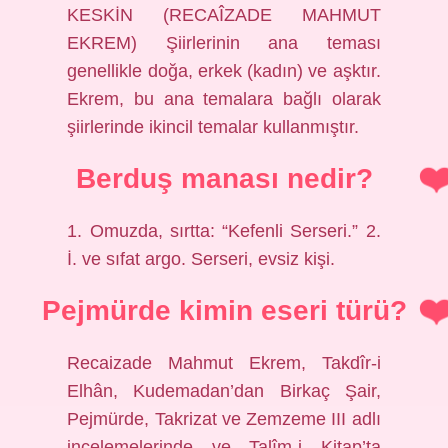
KESKİN (RECAÎZADE MAHMUT
EKREM) Şiirlerinin ana teması
genellikle doğa, erkek (kadın) ve aşktır.
Ekrem, bu ana temalara bağlı olarak
şiirlerinde ikincil temalar kullanmıştır.
Berduş manası nedir?
1. Omuzda, sırtta: “Kefenli Serseri.” 2.
İ. ve sıfat argo. Serseri, evsiz kişi.
Pejmürde kimin eseri türü?
Recaizade Mahmut Ekrem, Takdîr-i
Elhân, Kudemadan’dan Birkaç Şair,
Pejmürde, Takrizat ve Zemzeme III adlı
incelemelerinde ve Talîm-i Kitap’ta