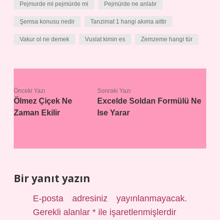
Pejmurde mi pejmürde mi
Pejmürde ne anlatır
Şemsa konusu nedir
Tanzimat 1 hangi akıma aittir
Vakur ol ne demek
Vuslat kimin es
Zemzeme hangi tür
Önceki Yazı
Sonraki Yazı
Ölmez Çiçek Ne
Excelde Soldan Formülü Ne
Zaman Ekilir
Ise Yarar
Bir yanıt yazın
E-posta adresiniz yayınlanmayacak.
Gerekli alanlar
*
ile işaretlenmişlerdir