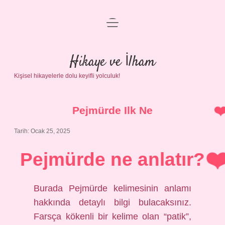
menüyü
Anasayfa
aç
Gizlilik Politikası
Hikaye ve İlham
Kişisel hikayelerle dolu keyifli yolculuk!
Yasal Uyarı
Hakkımızda
Pejmürde Ilk Ne
Tarih: Ocak 25, 2025
Pejmürde ne anlatır?
Burada Pejmürde kelimesinin anlamı
hakkında detaylı bilgi bulacaksınız.
Farsça kökenli bir kelime olan “patik”,