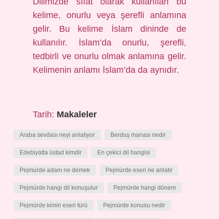
Dilimizde sıfat olarak kullanılan bu
kelime, onurlu veya şerefli anlamına
gelir. Bu kelime İslam dininde de
kullanılır. İslam’da onurlu, şerefli,
tedbirli ve onurlu olmak anlamına gelir.
Kelimenin anlamı İslam’da da aynıdır.
Tarih:
Makaleler
Araba sevdası neyi anlatıyor
Berduş manası nedir
Edebiyatta üstad kimdir
En çekici dil hangisi
Pejmürde adam ne demek
Pejmürde eseri ne anlatır
Pejmürde hangi dil konuşulur
Pejmürde hangi dönem
Pejmürde kimin eseri türü
Pejmürde konusu nedir