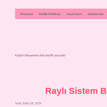
Anasayfa
Gizlilik Politikası
Yasal Uyarı
Hakkımızda
Kişisel hikayelerle dolu keyifli yolculuk!
Raylı Sistem B
Tarih: Ekim 29, 2024