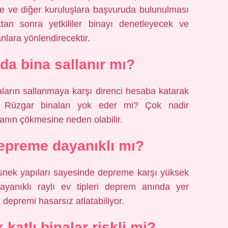
eye ve diğer kuruluşlara başvuruda bulunulması
ıktan sonra yetkililer binayı denetleyecek ve
lara yönlendirecektir.
rda bina sallanır mı?
naların sallanmaya karşı direnci hesaba katarak
ir. Rüzgar binaları yok eder mi? Çok nadir
inanın çökmesine neden olabilir.
epreme dayanıklı mı?
 esnek yapıları sayesinde depreme karşı yüksek
dayanıklı raylı ev tipleri deprem anında yer
epremi hasarsız atlatabiliyor.
atlı binalar riskli mi?