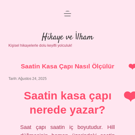
menüyü
Anasayfa
aç
Gizlilik Politikası
Hikaye ve İlham
Kişisel hikayelerle dolu keyifli yolculuk!
Yasal Uyarı
Hakkımızda
Saatin Kasa Çapı Nasıl Ölçülür
Tarih: Ağustos 24, 2025
Saatin kasa çapı
nerede yazar?
Saat çapı saatin iç boyutudur. Hill