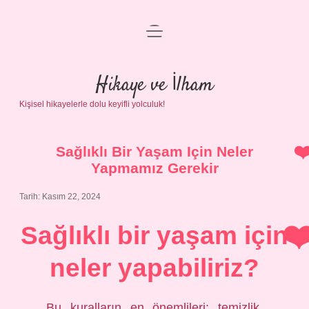
menüyü
Anasayfa
aç
Gizlilik Politikası
Hikaye ve İlham
Kişisel hikayelerle dolu keyifli yolculuk!
Yasal Uyarı
Hakkımızda
Sağlıklı Bir Yaşam Için Neler
Yapmamız Gerekir
Tarih: Kasım 22, 2024
Sağlıklı bir yaşam için
neler yapabiliriz?
Bu kuralların en önemlileri; temizlik,