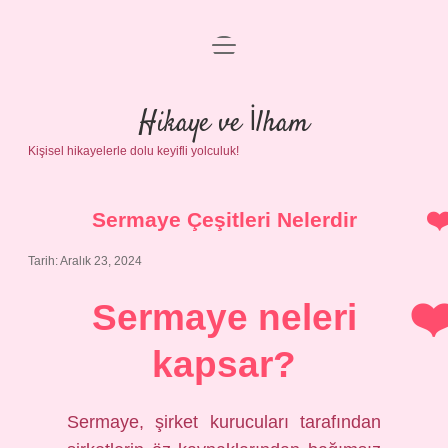
menüyü
Anasayfa
aç
Gizlilik Politikası
Hikaye ve İlham
Kişisel hikayelerle dolu keyifli yolculuk!
Yasal Uyarı
Hakkımızda
Sermaye Çeşitleri Nelerdir
Tarih: Aralık 23, 2024
Sermaye neleri
kapsar?
Sermaye, şirket kurucuları tarafından