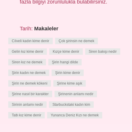
fazla bilgiyi zorunlulukla bulabilirsiniz.
Tarih:
Makaleler
Cilveli kadın kime denir
Çok şirinsin ne demek
Gelin kız kime denir
Kızçe kime denir
Siren bakışı nedir
Siren kız ne demek
Şirin hangi dilde
Şirin kadın ne demek
Şirin kime denir
Şirin ne demek kökeni
Şirine kime aşık
Şirine nasıl bir karakter
Şirinenin anlamı nedir
Sirinin anlamı nedir
Starbuckstaki kadın kim
Tatlı kız kime denir
Yunanca Deniz Kızı ne demek