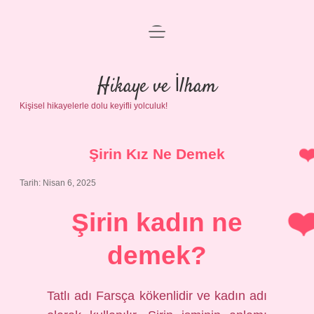
menüyü
Anasayfa
aç
Gizlilik Politikası
Hikaye ve İlham
Kişisel hikayelerle dolu keyifli yolculuk!
Yasal Uyarı
Hakkımızda
Şirin Kız Ne Demek
Tarih: Nisan 6, 2025
Şirin kadın ne
demek?
Tatlı adı Farsça kökenlidir ve kadın adı