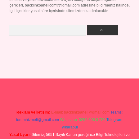
içerikleri,
backlinkpanelicomtr@gmail.com
adresine bildirmeniz halinde,
ilgili içerikler yasal süre içerisinde sitemizden kaldırılacaktır.
Arama
yap
Reklam ve İletişim:
E-mail:
backlinkpaneli@gmail.com
Teams:
forumhizmeti@gmail.com
Whatsapp: 0262 606 0 726
Telegram:
@karabul
Yasal Uyarı:
Sitemiz, 5651 Sayılı Kanun gereğince Bilgi Teknolojileri ve