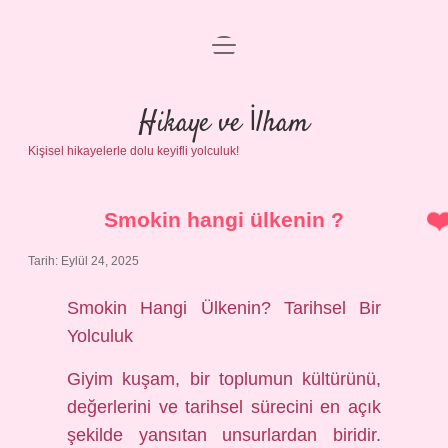
menüyü
Anasayfa
aç
Gizlilik Politikası
Hikaye ve İlham
Kişisel hikayelerle dolu keyifli yolculuk!
Yasal Uyarı
Hakkımızda
Smokin hangi ülkenin ?
Tarih: Eylül 24, 2025
Smokin Hangi Ülkenin? Tarihsel Bir
Yolculuk
Giyim kuşam, bir toplumun kültürünü,
değerlerini ve tarihsel sürecini en açık
şekilde yansıtan unsurlardan biridir.