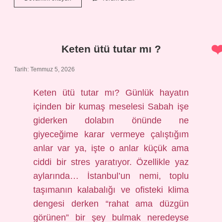
yılında
Türkiye
Sağlık
Bakanı
kimdi
Keten ütü tutar mı ?
?
Tarih: Temmuz 5, 2026
Keten ütü tutar mı? Günlük hayatın
içinden bir kumaş meselesi Sabah işe
giderken dolabın önünde ne
giyeceğime karar vermeye çalıştığım
anlar var ya, işte o anlar küçük ama
ciddi bir stres yaratıyor. Özellikle yaz
aylarında… İstanbul’un nemi, toplu
taşımanın kalabalığı ve ofisteki klima
dengesi derken “rahat ama düzgün
görünen” bir şey bulmak neredeyse