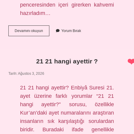
penceresinden içeri girerken kahvemi
hazırladım…
Kekik
Devamını okuyun
Yorum Bırak
otu
kürtçe
ismi
nedir
?
21 21 hangi ayettir ?
Tarih: Ağustos 3, 2026
21 21 hangi ayettir? Enbiyâ Suresi 21.
ayet üzerine farklı yorumlar “21 21
hangi ayettir?” sorusu, özellikle
Kur’an’daki ayet numaralarını araştıran
insanların sık karşılaştığı sorulardan
biridir. Buradaki ifade genellikle