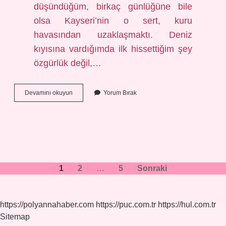
düşündüğüm, birkaç günlüğüne bile
olsa Kayseri’nin o sert, kuru
havasından uzaklaşmaktı. Deniz
kıyısına vardığımda ilk hissettiğim şey
özgürlük değil,…
Yunuslar
Devamını okuyun
Yorum Bırak
ne
kadar
zeki
?
Yazı
1
2
…
5
Sonraki
sayfalaması
https://polyannahaber.com
https://puc.com.tr
https://hul.com.tr
Sitemap