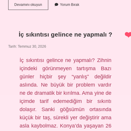
21
Devamını okuyun
Yorum Bırak
21
hangi
ayettir
?
İç sıkıntısı gelince ne yapmalı ?
Tarih: Temmuz 30, 2026
İç sıkıntısı gelince ne yapmalı? Zihnin
içindeki görünmeyen tartışma Bazı
günler hiçbir şey “yanlış” değildir
aslında. Ne büyük bir problem vardır
ne de dramatik bir kırılma. Ama yine de
içimde tarif edemediğim bir sıkıntı
dolaşır. Sanki göğsümün ortasında
küçük bir taş, sürekli yer değiştirir ama
asla kaybolmaz. Konya’da yaşayan 26