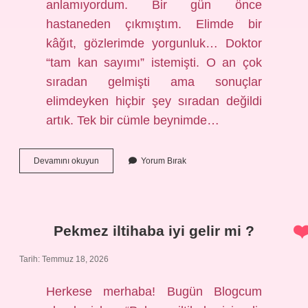
anlamıyordum. Bir gün önce
hastaneden çıkmıştım. Elimde bir
kâğıt, gözlerimde yorgunluk… Doktor
“tam kan sayımı” istemişti. O an çok
sıradan gelmişti ama sonuçlar
elimdeyken hiçbir şey sıradan değildi
artık. Tek bir cümle beynimde…
Tam
Devamını okuyun
Yorum Bırak
kan
sayımında
demir
hangisi
?
Pekmez iltihaba iyi gelir mi ?
Tarih: Temmuz 18, 2026
Herkese merhaba! Bugün Blogcum