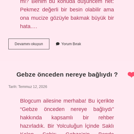
mi? Benim bu konuda düşüncem net:
Pekmez değerli bir besin olabilir ama
ona mucize gözüyle bakmak büyük bir
hata.…
Pekmez
Devamını okuyun
Yorum Bırak
iltihaba
iyi
gelir
mi
?
Gebze önceden nereye bağlıydı ?
Tarih: Temmuz 12, 2026
Blogcum ailesine merhaba! Bu içerikte
“Gebze önceden nereye bağlıydı”
hakkında kapsamlı bir rehber
hazırladık. Bir Yolculuğun İçinde Saklı