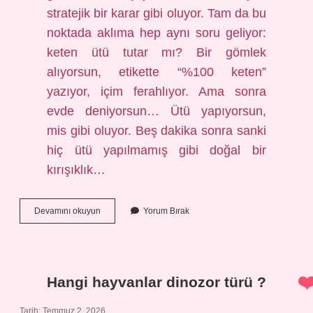
stratejik bir karar gibi oluyor. Tam da bu
noktada aklıma hep aynı soru geliyor:
keten ütü tutar mı? Bir gömlek
alıyorsun, etikette “%100 keten”
yazıyor, içim ferahlıyor. Ama sonra
evde deniyorsun… Ütü yapıyorsun,
mis gibi oluyor. Beş dakika sonra sanki
hiç ütü yapılmamış gibi doğal bir
kırışıklık…
Keten
Devamını okuyun
Yorum Bırak
ütü
tutar
mı
?
Hangi hayvanlar dinozor türü ?
Tarih: Temmuz 2, 2026