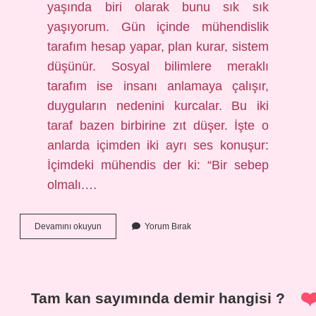
yaşında biri olarak bunu sık sık
yaşıyorum. Gün içinde mühendislik
tarafım hesap yapar, plan kurar, sistem
düşünür. Sosyal bilimlere meraklı
tarafım ise insanı anlamaya çalışır,
duyguların nedenini kurcalar. Bu iki
taraf bazen birbirine zıt düşer. İşte o
anlarda içimden iki ayrı ses konuşur:
İçimdeki mühendis der ki: “Bir sebep
olmalı.…
İç
Devamını okuyun
Yorum Bırak
sıkıntısı
gelince
ne
yapmalı
?
Tam kan sayımında demir hangisi ?