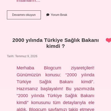
insanların…
Gebze
Devamını okuyun
Yorum Bırak
önceden
nereye
bağlıydı
?
2000 yılında Türkiye Sağlık Bakanı
kimdi ?
Tarih: Temmuz 9, 2026
Merhaba Blogcum ziyaretçileri!
Günümüzün konusu: “2000 yılında
Türkiye Sağlık Bakanı kimdi”.
Hazırsanız başlayalım! Bu yazımızda
“2000 yılında Türkiye Sağlık Bakanı
kimdi” konusunu tüm detaylarıyla ele
aldık. Blogcum sayfamızı takip etmeye