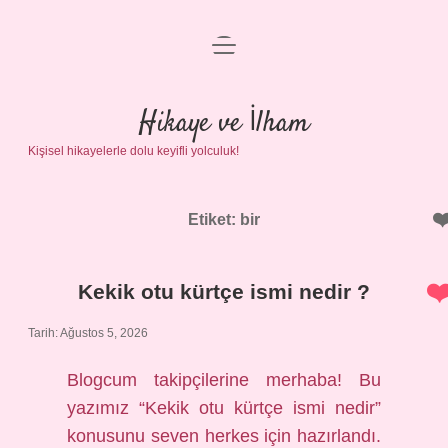
menüyü
Anasayfa
aç
Gizlilik Politikası
Hikaye ve İlham
Kişisel hikayelerle dolu keyifli yolculuk!
Yasal Uyarı
Hakkımızda
Etiket:
bir
Kekik otu kürtçe ismi nedir ?
Tarih: Ağustos 5, 2026
Blogcum takipçilerine merhaba! Bu
yazımız “Kekik otu kürtçe ismi nedir”
konusunu seven herkes için hazırlandı.