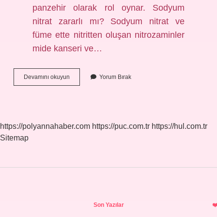
panzehir olarak rol oynar. Sodyum
nitrat zararlı mı? Sodyum nitrat ve
füme ette nitritten oluşan nitrozaminler
mide kanseri ve…
E250
Devamını okuyun
Yorum Bırak
Koruyucu
Zararlı
Mı
https://polyannahaber.com
https://puc.com.tr
https://hul.com.tr
Sitemap
Sidebar
Son Yazılar