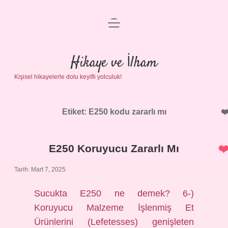
menüyü
Anasayfa
aç
Gizlilik Politikası
Hikaye ve İlham
Kişisel hikayelerle dolu keyifli yolculuk!
Yasal Uyarı
Hakkımızda
Etiket:
E250 kodu zararlı mı
E250 Koruyucu Zararlı Mı
Tarih: Mart 7, 2025
Sucukta E250 ne demek? 6-)
Koruyucu Malzeme İşlenmiş Et
Ürünlerini (Lefetesses) genişleten