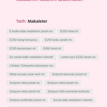
Tarih:
Makaleler
E kodlu katkı maddeleri zararlı mı
E200 helal mi
E250 hangi koruyucu
E250 kodu zararlı mı
E330 kanserojen mi
E460 helal mi
En zararlı katkı maddeleri nelerdir
Limon tuzu E330 zararlı mı
LSistein Türkiyede kullanılıyor mu
Nitrat vucuda zarar verir mi
Sodyum benzoat zararlı mı
Sodyum nitrat yasak mı
Sodyum nitrat zararlı mı
Sodyum nitrat zehirli mi
Sodyum nitrit nerelerde kullanılır
Sodyum polifosfat zararlı mı
Sucuk katkı maddeleri nelerdir