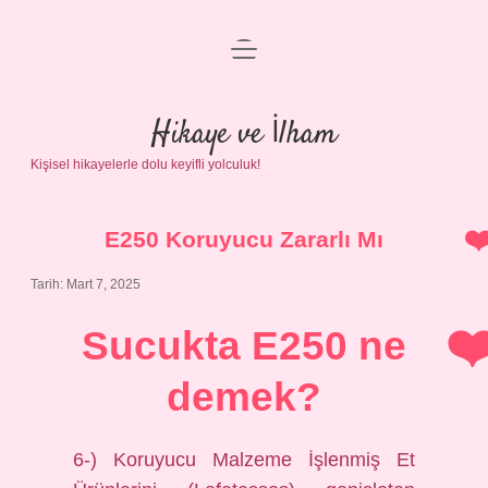
menüyü
Anasayfa
aç
Gizlilik Politikası
Hikaye ve İlham
Kişisel hikayelerle dolu keyifli yolculuk!
Yasal Uyarı
Hakkımızda
E250 Koruyucu Zararlı Mı
Tarih: Mart 7, 2025
Sucukta E250 ne
demek?
6-) Koruyucu Malzeme İşlenmiş Et