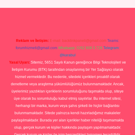
ilbet giriş yap
Reklam ve İletişim:
E-mail:
backlinkpaneli@gmail.com
Teams:
forumhizmeti@gmail.com
Whatsapp: 0262 606 0 726
Telegram:
@karabul
Yasal Uyarı:
Sitemiz, 5651 Sayılı Kanun gereğince Bilgi Teknolojileri ve
İletişim Kurumu (BTK) tarafından onaylanmış bir Yer Sağlayıcı olarak
hizmet vermektedir. Bu nedenle, sitedeki içerikleri proaktif olarak
denetleme veya araştırma yükümlülüğümüz bulunmamaktadır. Ancak,
üyelerimiz yazdıkları içeriklerin sorumluluğunu taşımakta olup, siteye
üye olarak bu sorumluluğu kabul etmiş sayılırlar. Bu internet sitesi,
herhangi bir marka, kurum veya şahıs şirketi ile hiçbir bağlantısı
bulunmamaktadır. Sitede yalnızca kendi hazırladığımız makaleler
paylaşılmaktadır. Burada yer alan içerikler haber niteliği taşımamakta
olup, gerçek kurum ve kişiler hakkında paylaşım yapılmamaktadır.
Gerçek kurum ve kişiler ile isim benzerlikleri tamamen tesadüfidir.