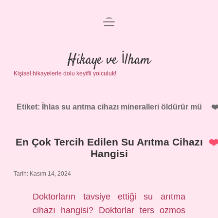
menüyü
Anasayfa
aç
Gizlilik Politikası
Hikaye ve İlham
Kişisel hikayelerle dolu keyifli yolculuk!
Yasal Uyarı
Hakkımızda
Etiket:
İhlas su arıtma cihazı mineralleri öldürür mü
En Çok Tercih Edilen Su Arıtma Cihazı
Hangisi
Tarih: Kasım 14, 2024
Doktorların tavsiye ettiği su arıtma
cihazı hangisi? Doktorlar ters ozmos