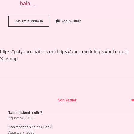
hala…
En
Devamını okuyun
Yorum Bırak
Çok
Tercih
Edilen
Su
Arıtma
https://polyannahaber.com
https://puc.com.tr
https://hul.com.tr
Cihazı
Sitemap
Hangisi
Sidebar
Son Yazılar
Tahrir sistemi nedir ?
Ağustos 8, 2026
Kan testinden neler çıkar ?
Ağustos 7, 2026