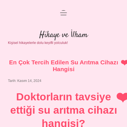
menüyü
Anasayfa
aç
Gizlilik Politikası
Hikaye ve İlham
Kişisel hikayelerle dolu keyifli yolculuk!
Yasal Uyarı
Hakkımızda
En Çok Tercih Edilen Su Arıtma Cihazı
Hangisi
Tarih: Kasım 14, 2024
Doktorların tavsiye
ettiği su arıtma cihazı
hangisi?