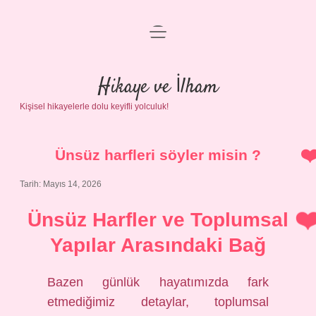
menüyü
Anasayfa
aç
Gizlilik Politikası
Hikaye ve İlham
Kişisel hikayelerle dolu keyifli yolculuk!
Yasal Uyarı
Hakkımızda
Ünsüz harfleri söyler misin ?
Tarih: Mayıs 14, 2026
Ünsüz Harfler ve Toplumsal
Yapılar Arasındaki Bağ
Bazen günlük hayatımızda fark
etmediğimiz detaylar, toplumsal