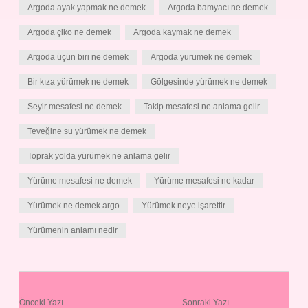
Argoda ayak yapmak ne demek
Argoda bamyacı ne demek
Argoda çiko ne demek
Argoda kaymak ne demek
Argoda üçün biri ne demek
Argoda yurumek ne demek
Bir kıza yürümek ne demek
Gölgesinde yürümek ne demek
Seyir mesafesi ne demek
Takip mesafesi ne anlama gelir
Teveğine su yürümek ne demek
Toprak yolda yürümek ne anlama gelir
Yürüme mesafesi ne demek
Yürüme mesafesi ne kadar
Yürümek ne demek argo
Yürümek neye işarettir
Yürümenin anlamı nedir
Önceki Yazı
Sonraki Yazı