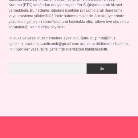
Kurumu (BTK) tarafından onaylanmış bir Yer Sağlayıcı olarak hizmet
vermektedir. Bu nedenle, sitedeki içerikleri proaktif olarak denetleme
veya araştırma yükümlülüğümüz bulunmamaktadır. Ancak, üyelerimiz
yazdıkları içeriklerin sorumluluğunu taşımakta olup, siteye üye olarak bu
sorumluluğu kabul etmiş sayılırlar.
Hukuka ve yasal düzenlemelere aykırı olduğunu düşündüğünüz
içerikleri,
backlinkpanelicomtr@gmail.com
adresine bildirmeniz halinde,
ilgili içerikler yasal süre içerisinde sitemizden kaldırılacaktır.
Arama
lbet giriş yap