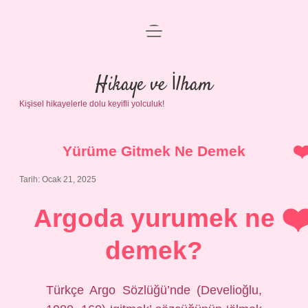
menüyü
Anasayfa
aç
Gizlilik Politikası
Hikaye ve İlham
Kişisel hikayelerle dolu keyifli yolculuk!
Yasal Uyarı
Hakkımızda
Yürüme Gitmek Ne Demek
Tarih: Ocak 21, 2025
Argoda yurumek ne
demek?
Türkçe Argo Sözlüğü’nde (Develioğlu,