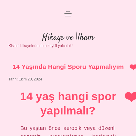
menüyü
Anasayfa
aç
Gizlilik Politikası
Hikaye ve İlham
Kişisel hikayelerle dolu keyifli yolculuk!
Yasal Uyarı
Hakkımızda
14 Yaşında Hangi Sporu Yapmalıyım
Tarih: Ekim 20, 2024
14 yaş hangi spor
yapılmalı?
Bu yaştan önce aerobik veya düzenli