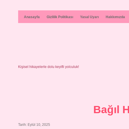
Anasayfa
Gizlilik Politikası
Yasal Uyarı
Hakkımızda
Kişisel hikayelerle dolu keyifli yolculuk!
Bağıl H
Tarih: Eylül 10, 2025