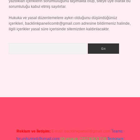
yazdıkları içeriklerin sorumluluğunu taşımakta olup, siteye üye olarak bu
sorumluluğu kabul etmiş sayılırlar.
Hukuka ve yasal düzenlemelere aykırı olduğunu düşündüğünüz
içerikleri,
backlinkpanelicomtr@gmail.com
adresine bildirmeniz halinde,
ilgili içerikler yasal süre içerisinde sitemizden kaldırılacaktır.
Arama
ap
Reklam ve İletişim:
E-mail:
backlinkpaneli@gmail.com
Teams:
forumhizmeti@gmail.com
Whatsapp: 0262 606 0 726
Telegram: