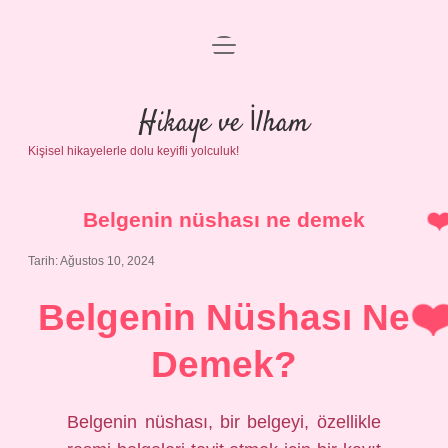
menüyü
Anasayfa
aç
Gizlilik Politikası
Hikaye ve İlham
Kişisel hikayelerle dolu keyifli yolculuk!
Yasal Uyarı
Hakkımızda
Belgenin nüshası ne demek
Tarih: Ağustos 10, 2024
Belgenin Nüshası Ne
Demek?
Belgenin nüshası, bir belgeyi, özellikle