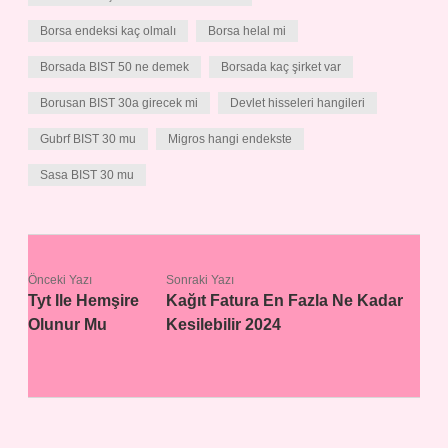
Borsa endeksi kaç olmalı
Borsa helal mi
Borsada BIST 50 ne demek
Borsada kaç şirket var
Borusan BIST 30a girecek mi
Devlet hisseleri hangileri
Gubrf BIST 30 mu
Migros hangi endekste
Sasa BIST 30 mu
Önceki Yazı
Sonraki Yazı
Tyt Ile Hemşire
Kağıt Fatura En Fazla Ne Kadar
Olunur Mu
Kesilebilir 2024