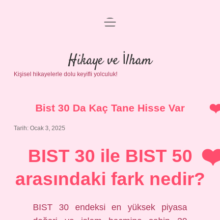
menüyü
Anasayfa
aç
Gizlilik Politikası
Hikaye ve İlham
Kişisel hikayelerle dolu keyifli yolculuk!
Yasal Uyarı
Hakkımızda
Bist 30 Da Kaç Tane Hisse Var
Tarih: Ocak 3, 2025
BIST 30 ile BIST 50
arasındaki fark nedir?
BIST 30 endeksi en yüksek piyasa