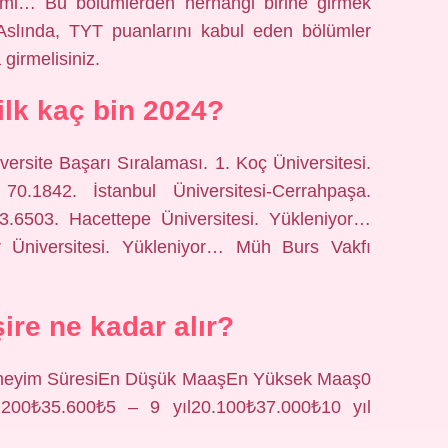
imi… Bu bölümlerden herhangi birine girmek
. Aslında, TYT puanlarını kabul eden bölümler
girmelisiniz.
ilk kaç bin 2024?
ersite Başarı Sıralaması. 1. Koç Üniversitesi.
0.1842. İstanbul Üniversitesi-Cerrahpaşa.
.6503. Hacettepe Üniversitesi. Yükleniyor…
 Üniversitesi. Yükleniyor… Müh Burs Vakfı
şire ne kadar alır?
neyim SüresiEn Düşük MaaşEn Yüksek Maaş0
.200₺35.600₺5 – 9 yıl20.100₺37.000₺10 yıl