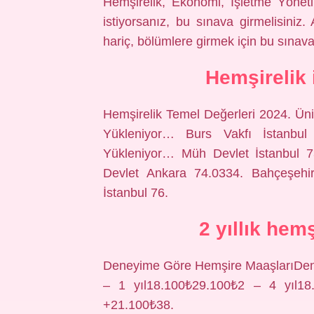
Hemşirelik, Ekonomi, İşletme Yönet
istiyorsanız, bu sınava girmelisiniz
hariç, bölümlere girmek için bu sınava 
Hemşirelik 
Hemşirelik Temel Değerleri 2024. Üniv
Yükleniyor… Burs Vakfı İstanbul 7
Yükleniyor… Müh Devlet İstanbul 73
Devlet Ankara 74.0334. Bahçeşehir
İstanbul 76.
2 yıllık hem
Deneyime Göre Hemşire MaaşlarıDe
– 1 yıl18.100₺29.100₺2 – 4 yıl18
+21.100₺38.