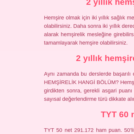
2 yıllık hem
Hemşire olmak için iki yıllık sağlık 
olabilirsiniz. Daha sonra iki yıllık d
alarak hemşirelik mesleğine girebilirs
tamamlayarak hemşire olabilirsiniz.
2 yıllık hemşi
Aynı zamanda bu derslerde başarılı ol
HEMŞİRELİK HANGİ BÖLÜM? Hemşirel
girdikten sonra, gerekli asgari puan
sayısal değerlendirme türü dikkate alın
TYT 60 
TYT 50 net 291.172 ham puan. 50’lik