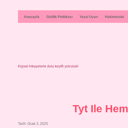
Anasayfa
Gizlilik Politikası
Yasal Uyarı
Hakkımızda
Kişisel hikayelerle dolu keyifli yolculuk!
Tyt Ile He
Tarih: Ocak 3, 2025