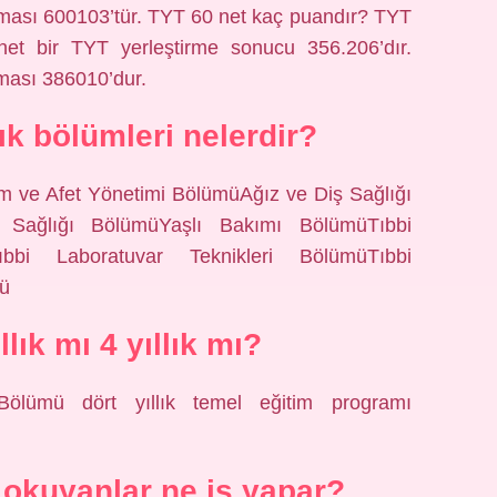
laması 600103’tür. TYT 60 net kaç puandır? TYT
et bir TYT yerleştirme sonucu 356.206’dır.
aması 386010’dur.
lık bölümleri nelerdir?
rum ve Afet Yönetimi BölümüAğız ve Diş Sağlığı
k Sağlığı BölümüYaşlı Bakımı BölümüTıbbi
ıbbi Laboratuvar Teknikleri BölümüTıbbi
mü
lık mı 4 yıllık mı?
Bölümü dört yıllık temel eğitim programı
k okuyanlar ne iş yapar?