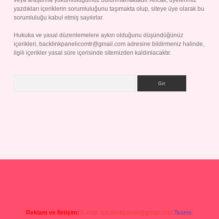
veya araştırma yükümlülüğümüz bulunmamaktadır. Ancak, üyelerimiz
yazdıkları içeriklerin sorumluluğunu taşımakta olup, siteye üye olarak bu
sorumluluğu kabul etmiş sayılırlar.
Hukuka ve yasal düzenlemelere aykırı olduğunu düşündüğünüz
içerikleri,
backlinkpanelicomtr@gmail.com
adresine bildirmeniz halinde,
ilgili içerikler yasal süre içerisinde sitemizden kaldırılacaktır.
Arama
p
Reklam ve İletişim:
E-mail:
backlinkpaneli@gmail.com
Teams: