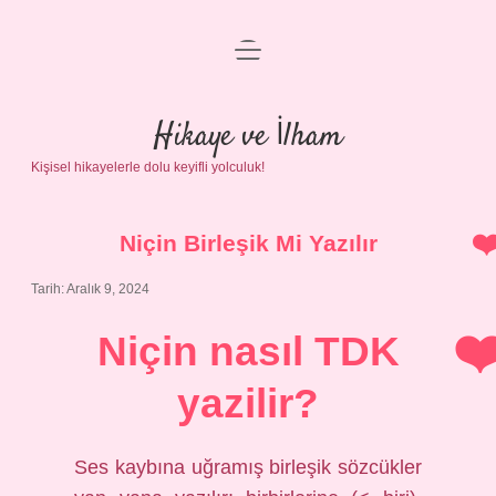
menüyü
Anasayfa
aç
Gizlilik Politikası
Hikaye ve İlham
Kişisel hikayelerle dolu keyifli yolculuk!
Yasal Uyarı
Hakkımızda
Niçin Birleşik Mi Yazılır
Tarih: Aralık 9, 2024
Niçin nasıl TDK
yazilir?
Ses kaybına uğramış birleşik sözcükler