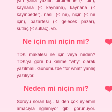
yan yana yazılır: birbirlerine (< biri),
kaynana (< kaynana), kaynana (<
kayınpeder), nasıl (< ne), niçin (< ne
için), pazartesi (< gelecek pazar),
sütlaç (< sütlaç), vb.
Ne için mi niçin mi?
TDK makalesi ne için veya neden?
TDK’ya göre bu kelime “why” olarak
yazılmalı. Günümüzde “for what” yanlış
yazılıyor.
Neden mi niçin mi?
Soruyu soran kişi, failden çok eylemin
amacıyla ilgileniyor gibi görünüyor.