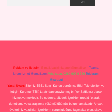
ilbet giriş yap
Reklam ve İletişim:
E-mail:
backlinkpaneli@gmail.com
Teams:
forumhizmeti@gmail.com
Whatsapp: 0262 606 0 726
Telegram:
@karabul
Yasal Uyarı:
Sitemiz, 5651 Sayılı Kanun gereğince Bilgi Teknolojileri ve
İletişim Kurumu (BTK) tarafından onaylanmış bir Yer Sağlayıcı olarak
hizmet vermektedir. Bu nedenle, sitedeki içerikleri proaktif olarak
denetleme veya araştırma yükümlülüğümüz bulunmamaktadır. Ancak,
üyelerimiz yazdıkları içeriklerin sorumluluğunu taşımakta olup, siteye