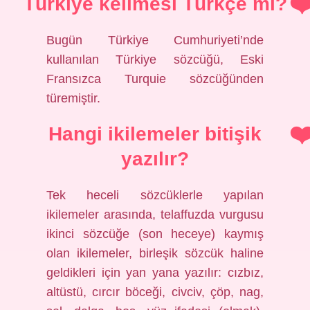
Türkiye kelimesi Türkçe mi?
Bugün Türkiye Cumhuriyeti’nde
kullanılan Türkiye sözcüğü, Eski
Fransızca Turquie sözcüğünden
türemiştir.
Hangi ikilemeler bitişik
yazılır?
Tek heceli sözcüklerle yapılan
ikilemeler arasında, telaffuzda vurgusu
ikinci sözcüğe (son heceye) kaymış
olan ikilemeler, birleşik sözcük haline
geldikleri için yan yana yazılır: cızbız,
altüstü, cırcır böceği, civciv, çöp, nag,