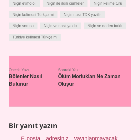
Niçin etimoloji
Niçin ile ilgili cümleler
Niçin kelime türü
Niçin kelimesi Türkçe mi
Niçin nasıl TDK yazilir
Niçin sorusu
Niçin ve nasıl yazılır
Niçin ve neden farklı
Türkiye kelimesi Türkçe mi
Önceki Yazı
Sonraki Yazı
Bölenler Nasıl
Ölüm Morlukları Ne Zaman
Bulunur
Oluşur
Bir yanıt yazın
E-posta adresiniz yayınlanmayacak.