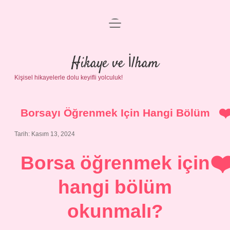
menüyü
Anasayfa
aç
Gizlilik Politikası
Hikaye ve İlham
Kişisel hikayelerle dolu keyifli yolculuk!
Yasal Uyarı
Hakkımızda
Borsayı Öğrenmek Için Hangi Bölüm
Tarih: Kasım 13, 2024
Borsa öğrenmek için
hangi bölüm
okunmalı?