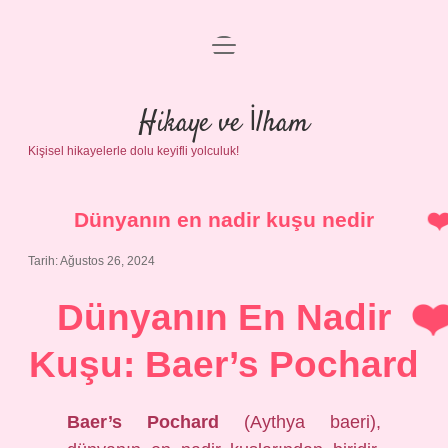
menüyü
Anasayfa
aç
Gizlilik Politikası
Hikaye ve İlham
Kişisel hikayelerle dolu keyifli yolculuk!
Yasal Uyarı
Hakkımızda
Dünyanın en nadir kuşu nedir
Tarih: Ağustos 26, 2024
Dünyanın En Nadir
Kuşu: Baer’s Pochard
Baer’s Pochard
(Aythya baeri),