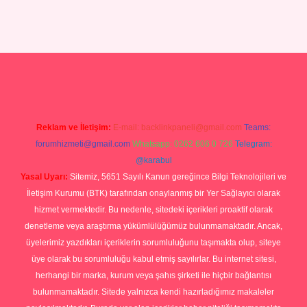
iriş yap
Reklam ve İletişim:
E-mail:
backlinkpaneli@gmail.com
Teams:
forumhizmeti@gmail.com
Whatsapp: 0262 606 0 726
Telegram:
@karabul
Yasal Uyarı:
Sitemiz, 5651 Sayılı Kanun gereğince Bilgi Teknolojileri ve
İletişim Kurumu (BTK) tarafından onaylanmış bir Yer Sağlayıcı olarak
hizmet vermektedir. Bu nedenle, sitedeki içerikleri proaktif olarak
denetleme veya araştırma yükümlülüğümüz bulunmamaktadır. Ancak,
üyelerimiz yazdıkları içeriklerin sorumluluğunu taşımakta olup, siteye
üye olarak bu sorumluluğu kabul etmiş sayılırlar. Bu internet sitesi,
herhangi bir marka, kurum veya şahıs şirketi ile hiçbir bağlantısı
bulunmamaktadır. Sitede yalnızca kendi hazırladığımız makaleler