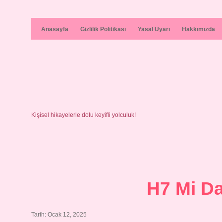
Anasayfa
Gizlilik Politikası
Yasal Uyarı
Hakkımızda
Kişisel hikayelerle dolu keyifli yolculuk!
H7 Mi Da
Tarih: Ocak 12, 2025