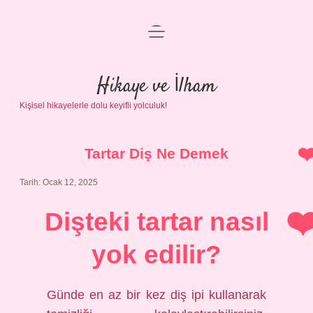
menüyü
Anasayfa
aç
Gizlilik Politikası
Hikaye ve İlham
Kişisel hikayelerle dolu keyifli yolculuk!
Yasal Uyarı
Hakkımızda
Tartar Diş Ne Demek
Tarih: Ocak 12, 2025
Dişteki tartar nasıl
yok edilir?
Günde en az bir kez diş ipi kullanarak