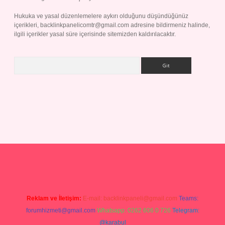
Hukuka ve yasal düzenlemelere aykırı olduğunu düşündüğünüz
içerikleri,
backlinkpanelicomtr@gmail.com
adresine bildirmeniz halinde,
ilgili içerikler yasal süre içerisinde sitemizden kaldırılacaktır.
Arama
ilbet giriş yap
Reklam ve İletişim:
E-mail:
backlinkpaneli@gmail.com
Teams:
forumhizmeti@gmail.com
Whatsapp: 0262 606 0 726
Telegram:
@karabul