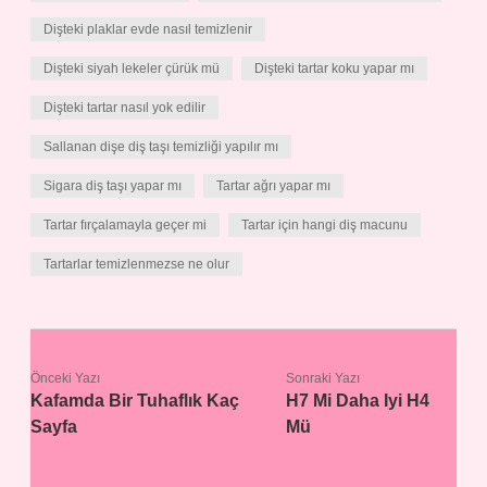
Dişteki plaklar evde nasıl temizlenir
Dişteki siyah lekeler çürük mü
Dişteki tartar koku yapar mı
Dişteki tartar nasıl yok edilir
Sallanan dişe diş taşı temizliği yapılır mı
Sigara diş taşı yapar mı
Tartar ağrı yapar mı
Tartar fırçalamayla geçer mi
Tartar için hangi diş macunu
Tartarlar temizlenmezse ne olur
Önceki Yazı
Sonraki Yazı
Kafamda Bir Tuhaflık Kaç
H7 Mi Daha Iyi H4
Sayfa
Mü