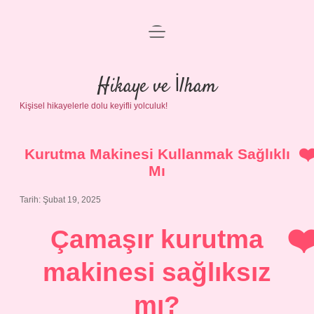
menüyü
Anasayfa
aç
Gizlilik Politikası
Hikaye ve İlham
Kişisel hikayelerle dolu keyifli yolculuk!
Yasal Uyarı
Hakkımızda
Kurutma Makinesi Kullanmak Sağlıklı
Mı
Tarih: Şubat 19, 2025
Çamaşır kurutma
makinesi sağlıksız
mı?