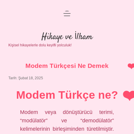
menüyü
Anasayfa
aç
Gizlilik Politikası
Hikaye ve İlham
Kişisel hikayelerle dolu keyifli yolculuk!
Yasal Uyarı
Hakkımızda
Modem Türkçesi Ne Demek
Tarih: Şubat 18, 2025
Modem Türkçe ne?
Modem veya dönüştürücü terimi,
“modülatör” ve “demodülatör”
kelimelerinin birleşiminden türetilmiştir.