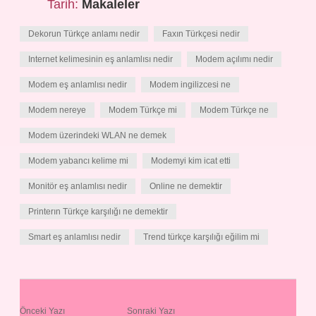
Tarih:
Makaleler
Dekorun Türkçe anlamı nedir
Faxın Türkçesi nedir
Internet kelimesinin eş anlamlısı nedir
Modem açılımı nedir
Modem eş anlamlısı nedir
Modem ingilizcesi ne
Modem nereye
Modem Türkçe mi
Modem Türkçe ne
Modem üzerindeki WLAN ne demek
Modem yabancı kelime mi
Modemyi kim icat etti
Monitör eş anlamlısı nedir
Online ne demektir
Printerın Türkçe karşılığı ne demektir
Smart eş anlamlısı nedir
Trend türkçe karşılığı eğilim mi
Önceki Yazı
Sonraki Yazı