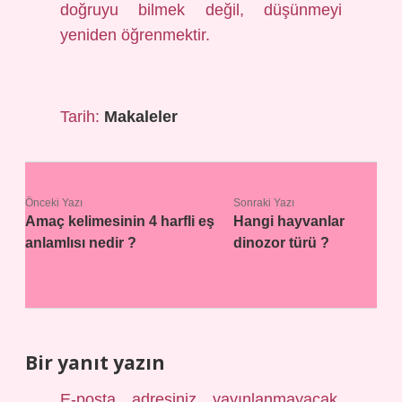
doğruyu bilmek değil, düşünmeyi
yeniden öğrenmektir.
Tarih:
Makaleler
Önceki Yazı
Sonraki Yazı
Amaç kelimesinin 4 harfli eş
Hangi hayvanlar
anlamlısı nedir ?
dinozor türü ?
Bir yanıt yazın
E-posta adresiniz yayınlanmayacak.